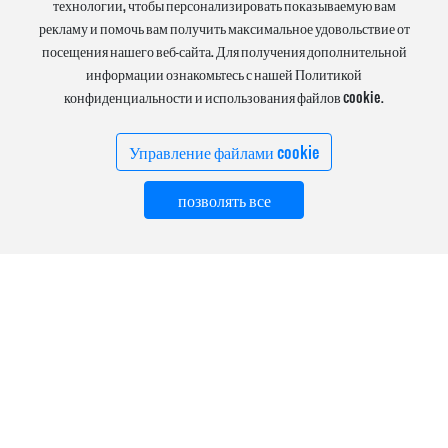
технологии, чтобы персонализировать показываемую вам
патентами.
рекламу и помочь вам получить максимальное удовольствие от
посещения нашего веб-сайта. Для получения дополнительной
информации ознакомьтесь с нашей Политикой
конфиденциальности и использования файлов cookie.
Управление файлами cookie
позволять все
Химическая промышленность
CHEMICAL INDUSTRY
Угольная промышленность
COAL INDUSTRY