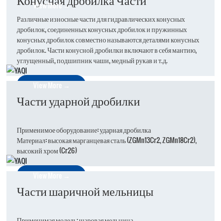
View More →
Различные износные части для гидравлических конусных
дробилок, соединенных конусных дробилок и пружинных
конусных дробилок совместно называются деталями конусных
дробилок. Части конусной дробилки включают в себя мантию,
углущенный, подшипник чаши, медный рукав и т.д.
View More →
Части ударной дробилки
Применимое оборудование: ударная дробилка
Материал: высокая марганцевая сталь (ZGMn13Cr2, ZGMn18Cr2),
высокий хром (Cr26)
View More →
Части шаричной мельницы
Применимая модель: шаровая мельница