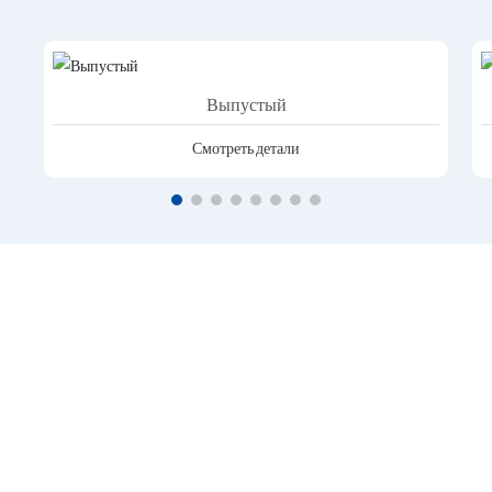
Выпустый
Смотреть детали
О НАС.
Шанхайская компания по
производству горного оборудования
Учуань
Шанхайская компания по производству горного оборудования Учуань
– это компания, занимающаяся внешнеторговой деятельностью,